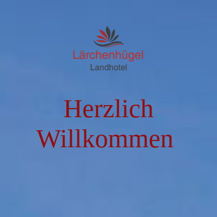
Deutsch
Start
Herzlich
Zimmer & Preise
Willkommen
NATO/Bundeswehr
Reservierung